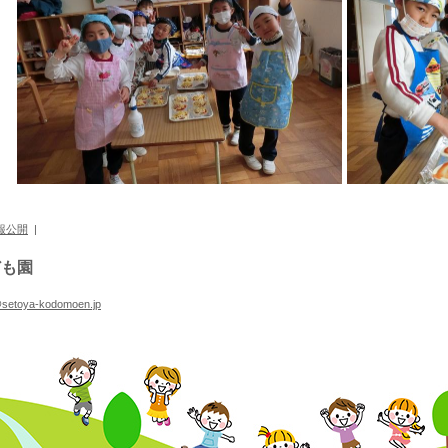
報公開
|
ども園
@setoya-kodomoen.jp